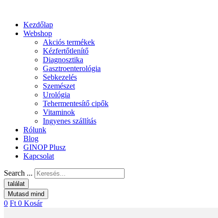
Kezdőlap
Webshop
Akciós termékek
Kézfertőtlenítő
Diagnosztika
Gasztroenterológia
Sebkezelés
Szemészet
Urológia
Tehermentesítő cipők
Vitaminok
Ingyenes szállítás
Rólunk
Blog
GINOP Plusz
Kapcsolat
Search ...
találat
Mutasd mind
0
Ft
0
Kosár