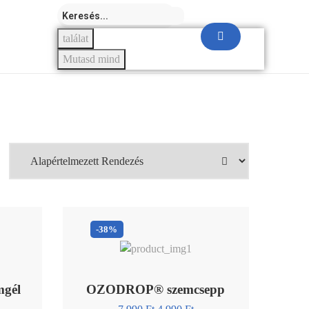
találat
Mutasd mind
-38%
mgél
OZODROP® szemcsepp