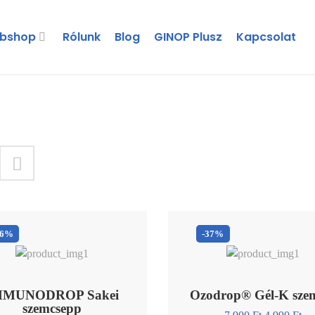
bshop
Rólunk
Blog
GINOP Plusz
Kapcsolat
26%
-37%
MMUNODROP Sakei
Ozodrop® Gél-K sze
szemcsepp