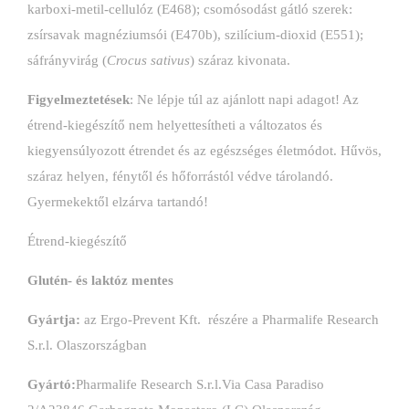
karboxi-metil-cellulóz (E468); csomósodást gátló szerek:
zsírsavak magnéziumsói (E470b), szilícium-dioxid (E551);
sáfrányvirág (
Crocus sativus
) száraz kivonata.
Figyelmeztetések
: Ne lépje túl az ajánlott napi adagot! Az
étrend-kiegészítő nem helyettesítheti a változatos és
kiegyensúlyozott étrendet és az egészséges életmódot. Hűvös,
száraz helyen, fénytől és hőforrástól védve tárolandó.
Gyermekektől elzárva tartandó!
Étrend-kiegészítő
Glutén- és laktóz mentes
Gyártja:
az Ergo-Prevent Kft. részére a Pharmalife Research
S.r.l. Olaszországban
Gyártó:
Pharmalife Research S.r.l.Via Casa Paradiso