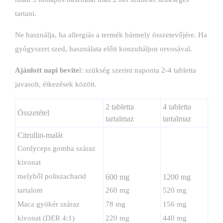
tartani.
Ne használja, ha allergiás a termék bármely összetevőjére. Ha
gyógyszert szed, használata előtt konzultáljon orvosával.
Ajánlott napi bevite
l: szükség szerint naponta 2-4 tabletta
javasolt, étkezések között.
2 tabletta
4 tabletta
Összetétel
tartalmaz
tartalmaz
Citrullin-malát
Cordyceps gomba száraz
kivonat
melyből poliszacharid
600 mg
1200 mg
tartalom
260 mg
520 mg
Maca gyökér száraz
78 mg
156 mg
kivonat (DER 4:1)
220 mg
440 mg