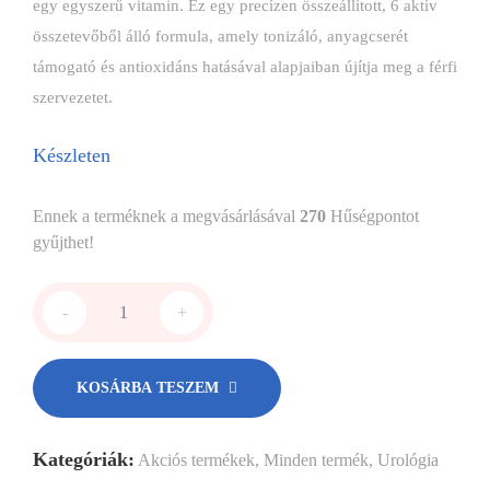
egy egyszerű vitamin. Ez egy precízen összeállított, 6 aktív
összetevőből álló formula, amely tonizáló, anyagcserét
támogató és antioxidáns hatásával alapjaiban újítja meg a férfi
szervezetet.
Készleten
Ennek a terméknek a megvásárlásával
270
Hűségpontot
gyűjthet!
-
+
KOSÁRBA TESZEM
Kategóriák:
Akciós termékek
,
Minden termék
,
Urológia