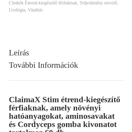
Címkék
Étrend-kiegészítő férfiaknak
,
Teljesítmény növelő
,
Urológia
,
Vitalitás
Leírás
További Információk
ClaimaX Stim
étrend-kiegészítő
férfiaknak, amely növényi
hatóanyagokat, aminosavakat
és Cordyceps gomba kivonatot