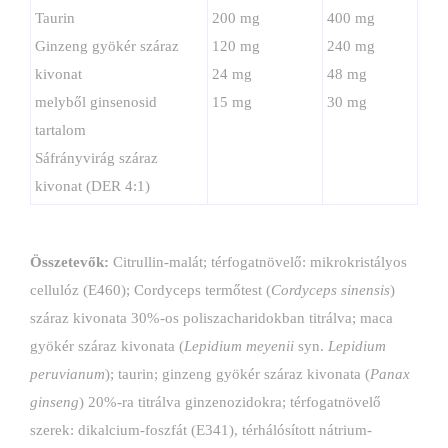
Taurin
200 mg
400 mg
Ginzeng gyökér száraz
120 mg
240 mg
kivonat
24 mg
48 mg
melyből ginsenosid
15 mg
30 mg
tartalom
Sáfrányvirág száraz
kivonat (DER 4:1)
Összetevők:
Citrullin-malát; térfogatnövelő: mikrokristályos
cellulóz (E460); Cordyceps termőtest (
Cordyceps sinensis
)
száraz kivonata 30%-os poliszacharidokban titrálva; maca
gyökér száraz kivonata (
Lepidium meyenii
syn.
Lepidium
peruvianum
); taurin; ginzeng gyökér száraz kivonata (
Panax
ginseng
) 20%-ra titrálva ginzenozidokra; térfogatnövelő
szerek: dikalcium-foszfát (E341), térhálósított nátrium-