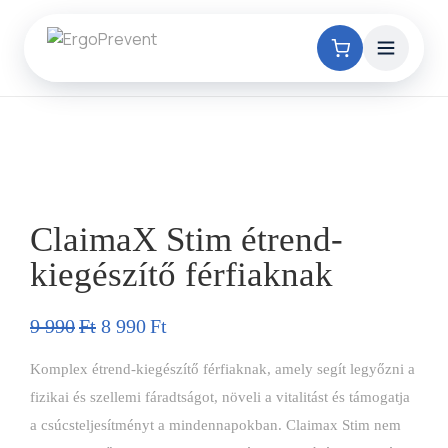
-11%
ClaimaX Stim étrend-
kiegészítő férfiaknak
9 990
Ft
8 990
Ft
Komplex étrend-kiegészítő férfiaknak, amely segít legyőzni a
fizikai és szellemi fáradtságot, növeli a vitalitást és támogatja
a csúcsteljesítményt a mindennapokban. Claimax Stim nem