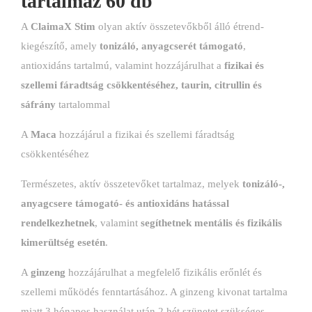
tartalmaz 60 db
A
ClaimaX Stim
olyan aktív összetevőkből álló étrend-
kiegészítő, amely
tonizáló, anyagcserét támogató
,
antioxidáns tartalmú, valamint hozzájárulhat a
fizikai és
szellemi fáradtság csökkentéséhez, taurin, citrullin és
sáfrány
tartalommal
A
Maca
hozzájárul a fizikai és szellemi fáradtság
csökkentéséhez
Természetes, aktív összetevőket tartalmaz, melyek
tonizáló-,
anyagcsere támogató- és antioxidáns hatással
rendelkezhetnek
, valamint
segíthetnek mentális és fizikális
kimerültség esetén
.
A
ginzeng
hozzájárulhat a megfelelő fizikális erőnlét és
szellemi működés fenntartásához. A ginzeng kivonat tartalma
miatt 3 hónapos használat után 2 hét szünetet szükséges