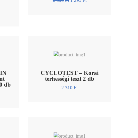
2 590
Ft
1 295
Ft
IN
CYCLOTEST – Korai
nt
terhességi teszt 2 db
00 db
2 310
Ft