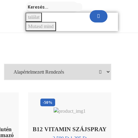
találat
Mutasd mind
-50%
lutén
B12 VITAMIN SZÁJSPRAY
almazó