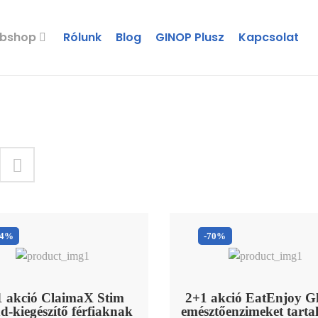
bshop
Rólunk
Blog
GINOP Plusz
Kapcsolat
34%
-70%
1 akció ClaimaX Stim
2+1 akció EatEnjoy G
nd-kiegészítő férfiaknak
emésztőenzimeket tart