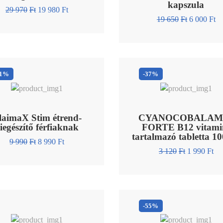
kapszula
29 970
Ft
19 980
Ft
19 650
Ft
6 000
Ft
11%
-37%
laimaX Stim étrend-
CYANOCOBALAM
iegészítő férfiaknak
FORTE B12 vitami
tartalmazó tabletta 1
9 990
Ft
8 990
Ft
3 120
Ft
1 990
Ft
-55%