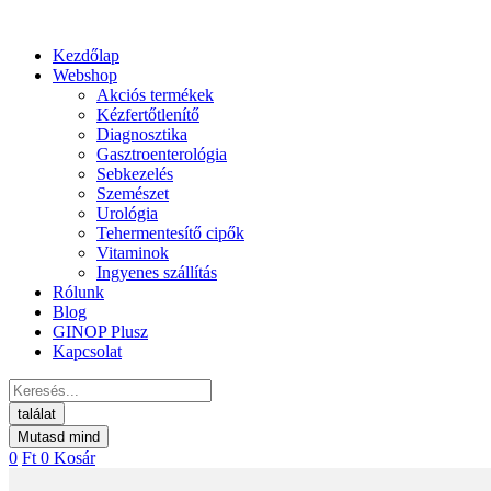
Kezdőlap
Webshop
Akciós termékek
Kézfertőtlenítő
Diagnosztika
Gasztroenterológia
Sebkezelés
Szemészet
Urológia
Tehermentesítő cipők
Vitaminok
Ingyenes szállítás
Rólunk
Blog
GINOP Plusz
Kapcsolat
Search
...
találat
Mutasd mind
0
Ft
0
Kosár