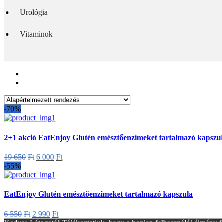
Urológia
Vitaminok
-70%
2+1 akció EatEnjoy Glutén emésztőenzimeket tartalmazó kapszu
Original
Current
19 650
Ft
6 000
Ft
price
price
-55%
was:
is:
19
6
650Ft.
000Ft.
EatEnjoy Glutén emésztőenzimeket tartalmazó kapszula
Original
Current
6 550
Ft
2 990
Ft