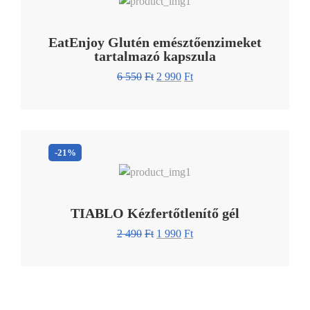
EatEnjoy Glutén emésztőenzimeket
tartalmazó kapszula
6 550
Ft
2 990
Ft
-21%
TIABLO Kézfertőtlenítő gél
2 490
Ft
1 990
Ft