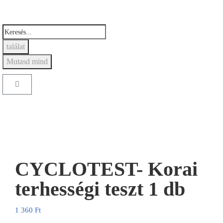
találat
Mutasd mind
CYCLOTEST- Korai
terhességi teszt 1 db
1 360
Ft