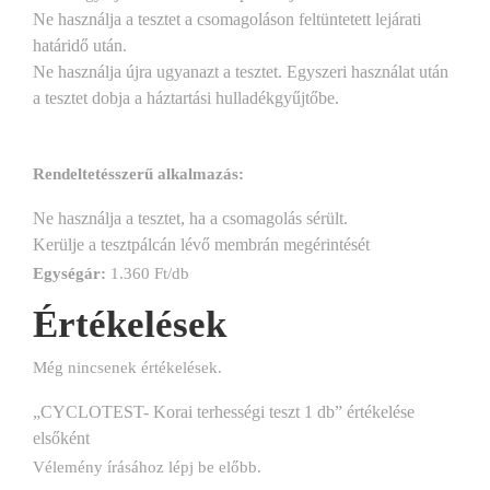
Ne használja a tesztet a csomagoláson feltüntetett lejárati
határidő után.
Ne használja újra ugyanazt a tesztet. Egyszeri használat után
a tesztet dobja a háztartási hulladékgyűjtőbe.
Rendeltetésszerű alkalmazás:
Ne használja a tesztet, ha a csomagolás sérült.
Kerülje a tesztpálcán lévő membrán megérintését
Egységár:
1.360 Ft/db
Értékelések
Még nincsenek értékelések.
„CYCLOTEST- Korai terhességi teszt 1 db” értékelése
elsőként
Vélemény írásához
lépj be
előbb.