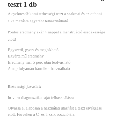
teszt 1 db
A cyclotest® korai terhességi teszt a szakmai és az otthoni
alkalmazásra egyaránt felhasználható.
Pontos eredmény akár 4 nappal a menstruáció esedékessége
előtt!
Egyszerű, gyors és megbízható
Egyértelmű eredmény
Eredmény már 5 perc után leolvasható
A nap folyamán bármikor használható
Biztonsági javaslat:
In-vitro-diagnosztika saját felhasználásra
Olvassa el alaposan a használati utasítást a teszt elvégzése
előtt. Figyeljen a C- és T-csík pozíciójára.