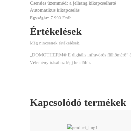
Csendes üzemmód: a jelhang kikapcsolható
Automatikus kikapcsolás
Egységár:
7.990 Ft/db
Értékelések
Még nincsenek értékelések.
„DOMOTHERM® E digitális infravörös fülhőmérő” ér
Vélemény írásához
lépj be
előbb.
Kapcsolódó termékek