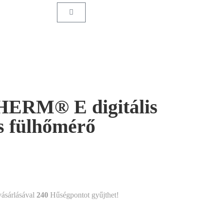
RM® E digitális
s fülhőmérő
ásárlásával
240
Hűségpontot gyűjthet!