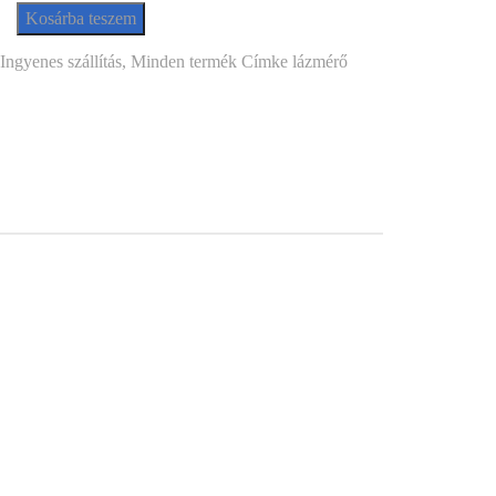
Kosárba teszem
Ingyenes szállítás
,
Minden termék
Címke
lázmérő