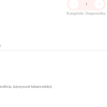
-
+
Kategóriák:
Diagnosztika
,
)
fürdővíz, környezeti hőmérséklet)