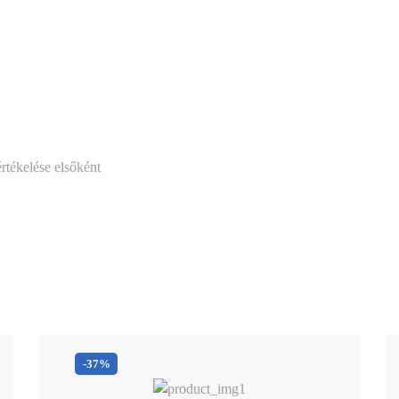
tékelése elsőként
-37%