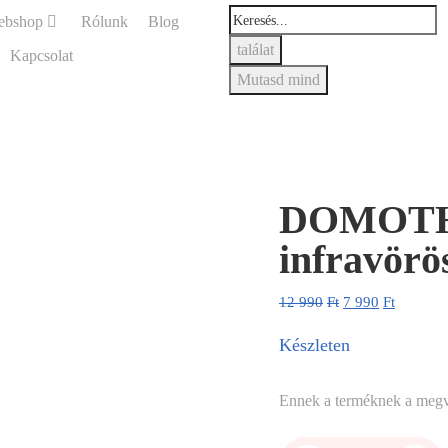
ebshop
Rólunk
Blog
találat
Kapcsolat
Mutasd mind
DOMOTHE
infravörö
12 990
Ft
7 990
Ft
Készleten
Ennek a terméknek a megv