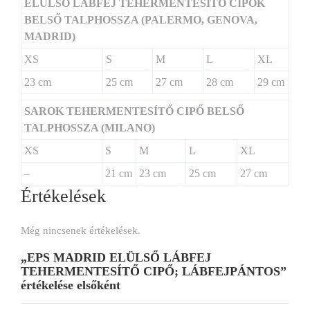
ELÜLSŐ LÁBFEJ TEHERMENTESÍTŐ CIPŐK
BELSŐ TALPHOSSZA (PALERMO, GENOVA,
MADRID)
XS
S
M
L
XL
23 cm
25 cm
27 cm
28 cm
29 cm
SAROK TEHERMENTESÍTŐ CIPŐ BELSŐ
TALPHOSSZA (MILANO)
XS
S
M
L
XL
–
21 cm
23 cm
25 cm
27 cm
Értékelések
Még nincsenek értékelések.
„EPS MADRID ELÜLSŐ LÁBFEJ
TEHERMENTESÍTŐ CIPŐ; LÁBFEJPÁNTOS”
értékelése elsőként