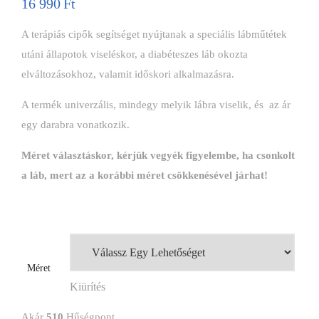
16 990
Ft
A terápiás cipők segítséget nyújtanak a speciális lábműtétek
utáni állapotok viseléskor, a diabéteszes láb okozta
elváltozásokhoz, valamit időskori alkalmazásra.
A termék univerzális, mindegy melyik lábra viselik, és az ár
egy darabra vonatkozik.
Méret választáskor, kérjük vegyék figyelembe, ha csonkolt
a láb, mert az a korábbi méret csökkenésével járhat!
Méret
Kiürítés
Akár
510
Hűségpont.