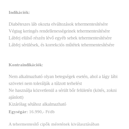
Indikációk:
Diabéteszes láb okozta elváltozások tehermentesítésére
Végtag keringés rendellenességeinek tehermentesítésére
Lábfej elülső részén lévő egyéb sebek tehermentesítésére
Lábfej sérülések, és korrekciós műtétek tehermentesítésére
Kontraindikációk:
Nem alkalmazható olyan betegségek esetén, ahol a lágy lábi
szövetei nem tolerálják a túlzott terhelést
Ne használja közvetlenül a sérült bőr felületén (kötés, zokni
ajánlott)
Kizárólag sétához alkalmazható
Egységár:
16.990,- Ft/db
A tehermentesítő cipők méretének kiválasztásában