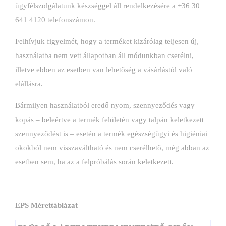
ügyfélszolgálatunk készséggel áll rendelkezésére a +36 30
641 4120 telefonszámon.
Felhívjuk figyelmét, hogy a terméket kizárólag teljesen új,
használatba nem vett állapotban áll módunkban cserélni,
illetve ebben az esetben van lehetőség a vásárlástól való
elállásra.
Bármilyen használatból eredő nyom, szennyeződés vagy
kopás – beleértve a termék felületén vagy talpán keletkezett
szennyeződést is – esetén a termék egészségügyi és higiéniai
okokból nem visszaváltható és nem cserélhető, még abban az
esetben sem, ha az a felpróbálás során keletkezett.
EPS Mérettáblázat