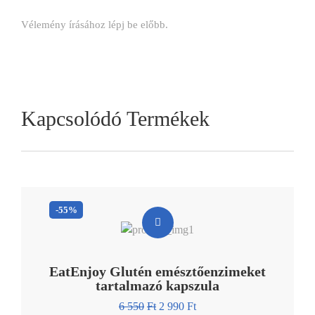
Vélemény írásához
lépj be
előbb.
Kapcsolódó Termékek
-55%
EatEnjoy Glutén emésztőenzimeket
tartalmazó kapszula
6 550
Ft
2 990
Ft