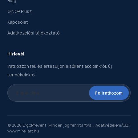
Blog
GINOP Plusz
Kapcsolat
Adatkezelési tájékoztató
Hírlevél
Iratkozzon fel, és értesüljön elsőként akcióinkról, új
termékeinkről.
Feliratkozom
© 2026 ErgoPrevent. Minden jog fenntartva.
Adatvédelem
ÁSZF
www.mirellart.hu