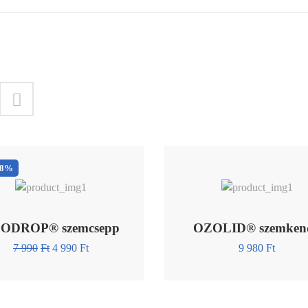
38%
ODROP® szemcsepp
OZOLID® szemken
7 990
Ft
4 990
Ft
9 980
Ft