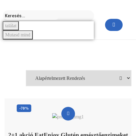
találat
Mutasd mind
-70%
2+1 akció EatEnjoy Glutén emésztőenzimeket