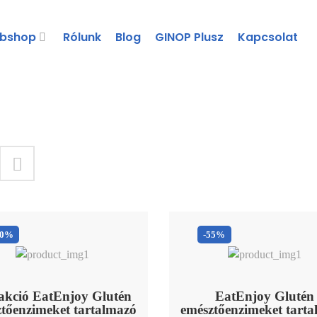
bshop
Rólunk
Blog
GINOP Plusz
Kapcsolat
70%
-55%
akció EatEnjoy Glutén
EatEnjoy Glutén
tőenzimeket tartalmazó
emésztőenzimeket tart