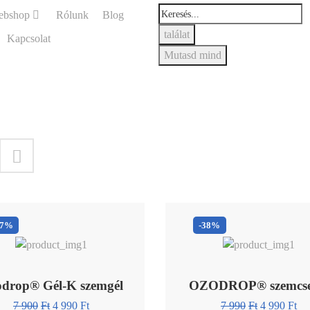
ebshop
Rólunk
Blog
találat
Kapcsolat
Mutasd mind
37%
-38%
drop® Gél-K szemgél
OZODROP® szemcs
7 900
Ft
4 990
Ft
7 990
Ft
4 990
Ft