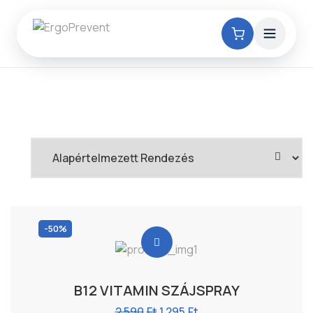
-50%
B12 VITAMIN SZÁJSPRAY
Original
Current
2 590
Ft
1 295
Ft