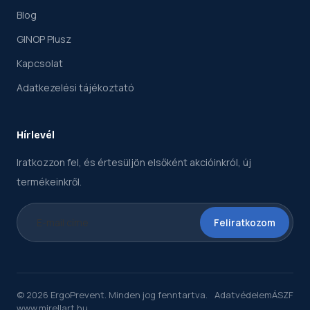
Blog
GINOP Plusz
Kapcsolat
Adatkezelési tájékoztató
Hírlevél
Iratkozzon fel, és értesüljön elsőként akcióinkról, új
termékeinkről.
Feliratkozom
© 2026 ErgoPrevent. Minden jog fenntartva.
Adatvédelem
ÁSZF
www.mirellart.hu