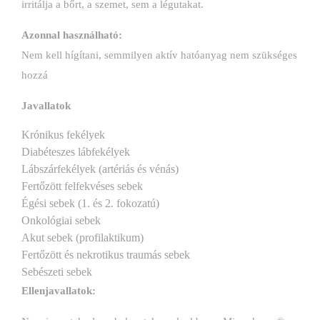
irritálja a bőrt, a szemet, sem a légutakat.
Azonnal használható:
Nem kell hígítani, semmilyen aktív hatóanyag nem szükséges
hozzá
Javallatok
Krónikus fekélyek
Diabéteszes lábfekélyek
Lábszárfekélyek (artériás és vénás)
Fertőzött felfekvéses sebek
Égési sebek (1. és 2. fokozatú)
Onkológiai sebek
Akut sebek (profilaktikum)
Fertőzött és nekrotikus traumás sebek
Sebészeti sebek
Ellenjavallatok: