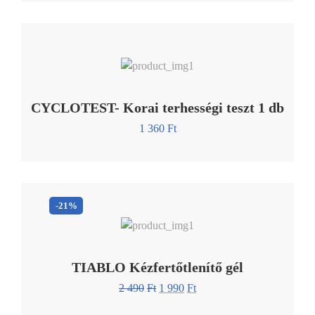
CYCLOTEST- Korai terhességi teszt 1 db
1 360
Ft
-21%
TIABLO Kézfertőtlenítő gél
2 490
Ft
1 990
Ft