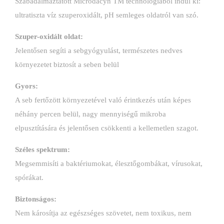
Szabadalmaztatott Microdacyn TM technológiából indul ki:
ultratiszta víz szuperoxidált, pH semleges oldatról van szó.
Szuper-oxidált oldat:
Jelentősen segíti a sebgyógyulást, természetes nedves
környezetet biztosít a seben belül
Gyors:
A seb fertőzött környezetével való érintkezés után képes
néhány percen belül, nagy mennyiségű mikroba
elpusztítására és jelentősen csökkenti a kellemetlen szagot.
Széles spektrum:
Megsemmisíti a baktériumokat, élesztőgombákat, vírusokat,
spórákat.
Biztonságos:
Nem károsítja az egészséges szövetet, nem toxikus, nem