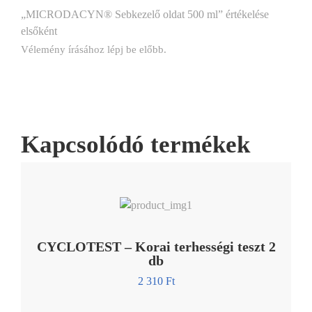
„MICRODACYN® Sebkezelő oldat 500 ml” értékelése
elsőként
Vélemény írásához
lépj be
előbb.
Kapcsolódó termékek
CYCLOTEST – Korai terhességi teszt 2
db
2 310
Ft