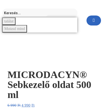
találat
Mutasd mind
-29%
MICRODACYN®
Sebkezelő oldat 500
ml
6 990
Ft
4 990
Ft