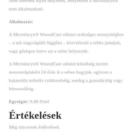
Nem ismertek olyan helyzetek, melyekben a Microdacyn®
nem alkalmazható.
Alkalmazás:
A Microdacyn® WoundCare oldatot szükséges mennyiségben
– a seb nagyságától függően – közvetlenül a sebbe juttatjuk,
vagy gézlapra öntve azt a sebre helyezzük.
A Microdacyn® WoundCare oldatot lehetőség szerint
monoterápiaként 24 órán át a seben hagyjuk, egészen a
bakteriális terhelés csökkenéséig, esetleg a granulációig vagy
hámosodásig.
Egységár:
9,98 Ft/ml
Értékelések
Még nincsenek értékelések.