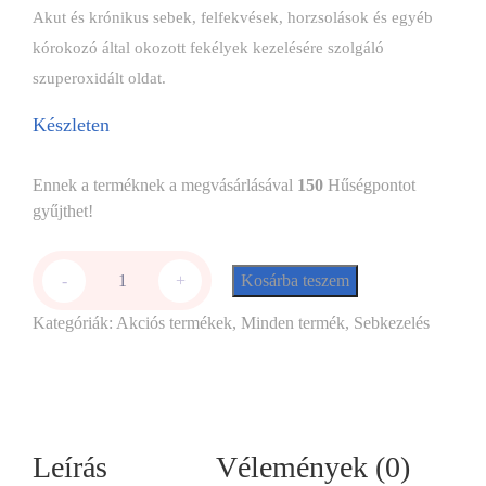
Akut és krónikus sebek, felfekvések, horzsolások és egyéb
kórokozó által okozott fekélyek kezelésére szolgáló
szuperoxidált oldat.
Készleten
Ennek a terméknek a megvásárlásával
150
Hűségpontot
gyűjthet!
Kosárba teszem
-
+
Kategóriák:
Akciós termékek
,
Minden termék
,
Sebkezelés
Leírás
Vélemények (0)