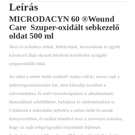
Leírás
MICRODACYN 60 ®Wound
Care Szuper-oxidált sebkezelő
oldat 500 ml
Akut és krónikus sebek, felfekvések, horzsolások és egyéb
kórokozó által okozott fekélyek kezelésére szolgáló
szuperoxidált oldat.
Az oldat a seben belül szelektív hatást vált ki, mivel csak a
mikroorganizmusokra hat, nem károsítja azonban a
szövetsejteket, és ezért monoterápiásan is alkalmazható.
Használható seböblítésre, befújásra és sebkimetszésre is.
Csökkenti a mikrobális terhelést a seben belül és annak
környezetében, és ezáltal lehetővé teszi a szervezet számára,
hogy az saját sebgyógyulási folyamatát fejlessze.