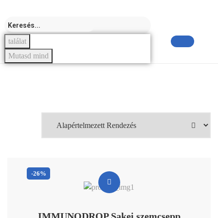
találat
Mutasd mind
-26%
IMMUNODROP Sakei szemcsepp