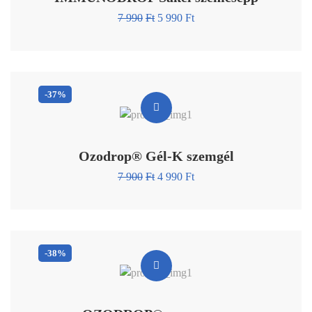
7 990
Ft
5 990
Ft
-37%
Ozodrop® Gél-K szemgél
7 900
Ft
4 990
Ft
-38%