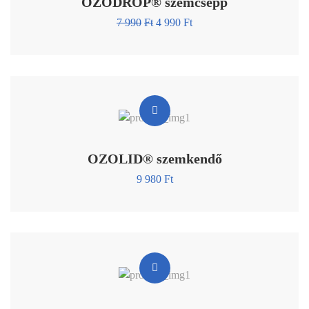
OZODROP® szemcsepp
7 990
Ft
4 990
Ft
OZOLID® szemkendő
9 980
Ft