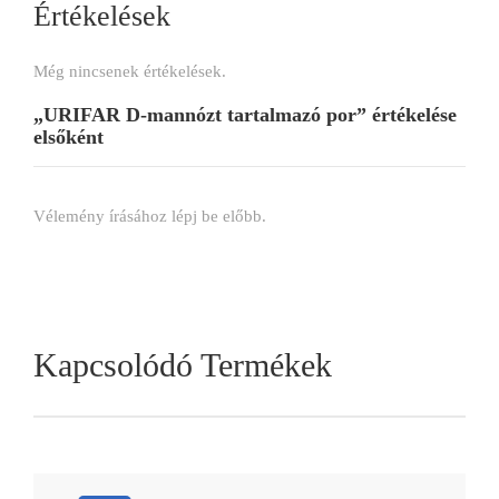
Értékelések
Még nincsenek értékelések.
„URIFAR D-mannózt tartalmazó por” értékelése
elsőként
Vélemény írásához
lépj be
előbb.
Kapcsolódó Termékek