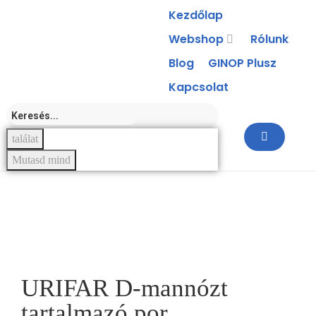
Kezdőlap
Webshop
Rólunk
Blog
GINOP Plusz
Kapcsolat
találat
Mutasd mind
-11%
URIFAR D-mannózt
tartalmazó por