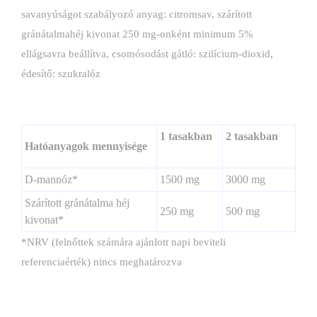
savanyúságot szabályozó anyag: citromsav, szárított
gránátalmahéj kivonat 250 mg-onként minimum 5%
ellágsavra beállítva, csomósodást gátló: szilícium-dioxid,
édesítő: szukralóz
1 tasakban
2 tasakban
Hatóanyagok mennyisége
D-mannóz*
1500 mg
3000 mg
Szárított gránátalma héj
250 mg
500 mg
kivonat*
*NRV (felnőttek számára ajánlott napi beviteli
referenciaérték) nincs meghatározva