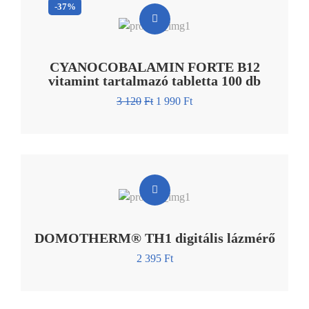
-37%
CYANOCOBALAMIN FORTE B12
vitamint tartalmazó tabletta 100 db
3 120
Ft
1 990
Ft
DOMOTHERM® TH1 digitális lázmérő
2 395
Ft