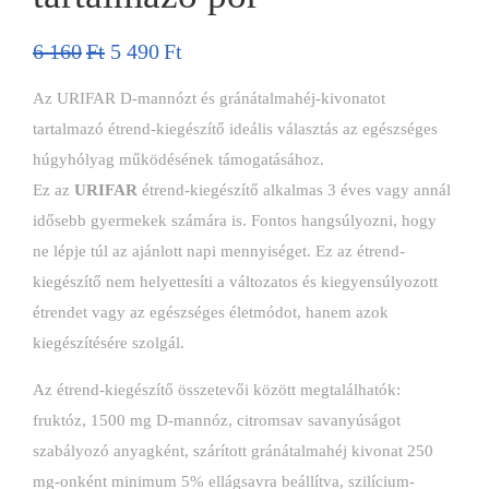
6 160
Ft
5 490
Ft
Az URIFAR D-mannózt és gránátalmahéj-kivonatot
tartalmazó étrend-kiegészítő ideális választás az egészséges
húgyhólyag működésének támogatásához.
Ez az
URIFAR
étrend-kiegészítő alkalmas 3 éves vagy annál
idősebb gyermekek számára is. Fontos hangsúlyozni, hogy
ne lépje túl az ajánlott napi mennyiséget. Ez az étrend-
kiegészítő nem helyettesíti a változatos és kiegyensúlyozott
étrendet vagy az egészséges életmódot, hanem azok
kiegészítésére szolgál.
Az étrend-kiegészítő összetevői között megtalálhatók:
fruktóz, 1500 mg D-mannóz, citromsav savanyúságot
szabályozó anyagként, szárított gránátalmahéj kivonat 250
mg-onként minimum 5% ellágsavra beállítva, szilícium-