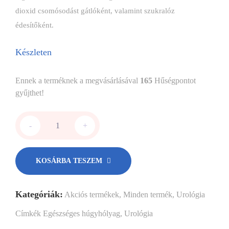
dioxid csomósodást gátlóként, valamint szukralóz
édesítőként.
Készleten
Ennek a terméknek a megvásárlásával
165
Hűségpontot
gyűjthet!
-
+
KOSÁRBA TESZEM
Kategóriák:
Akciós termékek
,
Minden termék
,
Urológia
Címkék
Egészséges húgyhólyag
,
Urológia