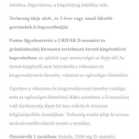
feloldva, éhgyomorra, a húgyhólyag kiürítése után.
Terhesség ideje alatt , és 3 éves vagy annál idősebb
gyermekek is fogyaszthatják
.
Fontos figyelmeztetés a URIFAR D-mannózt és
gránátalmahéj-kivonatot tartalmazó étrend-kiegészítővel
kapcsolatban:
az ajánlott napi mennyiséget ne lépje túl! Az
étrend-kiegészítő nem helyettesíti a változatos és
kiegyensúlyozott étrendet, valamint az egészséges életmódot.
Ügyeljen a változatos és kiegyensúlyozott étrendre csakúgy,
mint az egészséges életmódra! Ritka esetekben a D-mannózra
való érzékenység lépett fel laza széklet és fokozott
bélgázképződés formájában. Terhesség esetén kérje ki orvosa
tanácsát mielőtt elkezdi szedni a terméket.
Összetevők 1 tasakban:
fruktóz, 1500 mg D–mannóz,