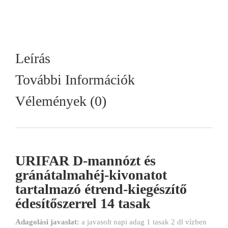
Leírás
További Információk
Vélemények (0)
URIFAR D-mannózt és
gránátalmahéj-kivonatot
tartalmazó étrend-kiegészítő
édesítőszerrel 14 tasak
Adagolási javaslat:
a javasolt napi adag 1 tasak 2 dl vízben