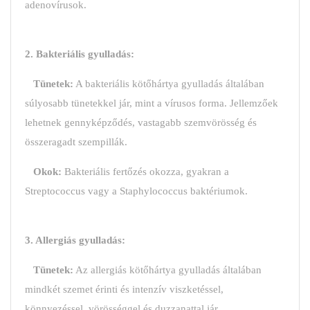
adenovírusok.
2. Bakteriális gyulladás:
Tünetek:
A bakteriális kötőhártya gyulladás általában
súlyosabb tünetekkel jár, mint a vírusos forma. Jellemzőek
lehetnek gennyképződés, vastagabb szemvörösség és
összeragadt szempillák.
Okok:
Bakteriális fertőzés okozza, gyakran a
Streptococcus vagy a Staphylococcus baktériumok.
3. Allergiás gyulladás:
Tünetek:
Az allergiás kötőhártya gyulladás általában
mindkét szemet érinti és intenzív viszketéssel,
könnyezéssel, vörösséggel és duzzanattal jár.