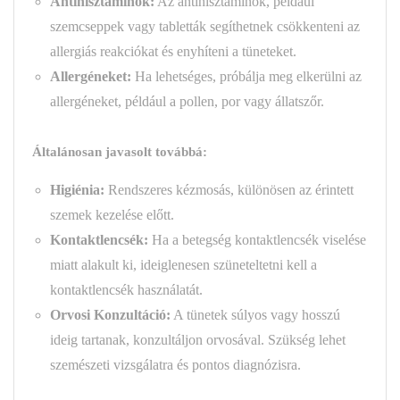
Antihisztaminok:
Az antihisztaminok, például
szemcseppek vagy tabletták segíthetnek csökkenteni az
allergiás reakciókat és enyhíteni a tüneteket.
Allergéneket:
Ha lehetséges, próbálja meg elkerülni az
allergéneket, például a pollen, por vagy állatszőr.
Általánosan javasolt továbbá:
Higiénia:
Rendszeres kézmosás, különösen az érintett
szemek kezelése előtt.
Kontaktlencsék:
Ha a betegség kontaktlencsék viselése
miatt alakult ki, ideiglenesen szüneteltetni kell a
kontaktlencsék használatát.
Orvosi Konzultáció:
A tünetek súlyos vagy hosszú
ideig tartanak, konzultáljon orvosával. Szükség lehet
szemészeti vizsgálatra és pontos diagnózisra.