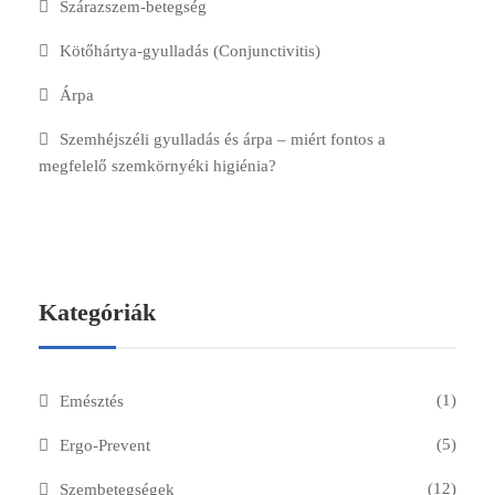
Szárazszem-betegség
Kötőhártya-gyulladás (Conjunctivitis)
Árpa
Szemhéjszéli gyulladás és árpa – miért fontos a
megfelelő szemkörnyéki higiénia?
Kategóriák
(1)
Emésztés
(5)
Ergo-Prevent
(12)
Szembetegségek