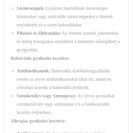
Szemcseppek
:
Gyakran használnak mesterséges
könnyeket vagy antivirális szemcseppeket a tünetek
enyhítésére és a szem hidratálására.
Pihenés és Hidratálás:
Az érintett szemek pihentetése
és hideg borogatása enyhítheti a tüneteket elősegítheti a
gyógyulást.
Bakteriális gyulladás kezelése:
Antibiotikumok:
Bakteriális kötőhártyagyulladás
esetén az orvos antibiotikumokat írhat fel, amelyek
célzottan kezelik a bakteriális fertőzést.
Szemkenőcs
vagy Szemspray:
Az orvos javasolhat
szemkenőcsöt vagy szemspray-t is a hatékonyabb
kezelés érdekében.
Allergiás gyulladás kezelése: