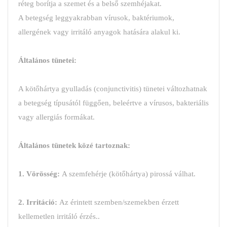
réteg borítja a szemet és a belső szemhéjakat.
A betegség leggyakrabban vírusok, baktériumok,
allergének vagy irritáló anyagok hatására alakul ki.
Általános tünetei:
A kötőhártya gyulladás (conjunctivitis) tünetei változhatnak
a betegség típusától függően, beleértve a vírusos, bakteriális
vagy allergiás formákat.
Általános tünetek közé tartoznak:
1.
Vörösség
:
A szemfehérje (kötőhártya) pirossá válhat.
2. Irritáció:
Az érintett szemben/szemekben érzett
kellemetlen irritáló érzés..