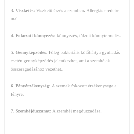
3. Viszketés:
Viszkető érzés a szemben
.
Allergiás eredetre
utal.
4. Fokozott könnyezés:
könnyezés, túlzott könnytermelés.
5. Gennyképződés:
Főleg bakteriális kötőhártya gyulladás
esetén gennyképződés jelentkezhet, ami a szemhéjak
összeragadásához vezethet..
6. Fényérzékenység:
A szemek fokozott érzékenysége a
fényre.
7.
Szemhéjduzzanat:
A szemhéj megduzzadása.