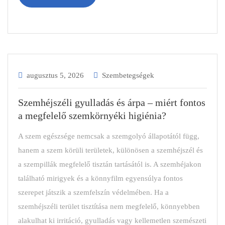
augusztus 5, 2026
Szembetegségek
Szemhéjszéli gyulladás és árpa – miért fontos
a megfelelő szemkörnyéki higiénia?
A szem egészsége nemcsak a szemgolyó állapotától függ,
hanem a szem körüli területek, különösen a szemhéjszél és
a szempillák megfelelő tisztán tartásától is. A szemhéjakon
található mirigyek és a könnyfilm egyensúlya fontos
szerepet játszik a szemfelszín védelmében. Ha a
szemhéjszéli terület tisztítása nem megfelelő, könnyebben
alakulhat ki irritáció, gyulladás vagy kellemetlen szemészeti