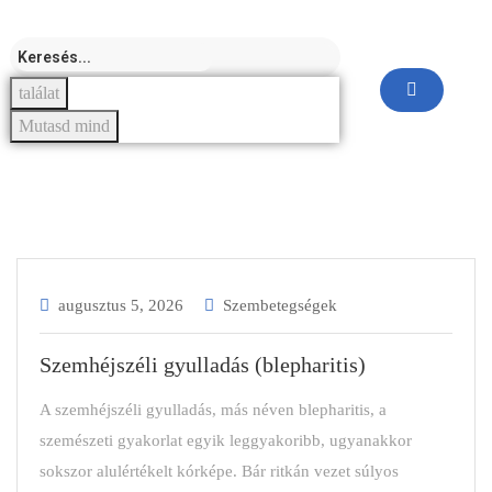
találat
Mutasd mind
augusztus 5, 2026
Szembetegségek
Szemhéjszéli gyulladás (blepharitis)
A szemhéjszéli gyulladás, más néven blepharitis, a
szemészeti gyakorlat egyik leggyakoribb, ugyanakkor
sokszor alulértékelt kórképe. Bár ritkán vezet súlyos