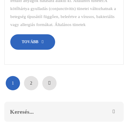
irritáló anyagok hatására alakul ki. Általános tünetei:A
kötőhártya gyulladás (conjunctivitis) tünetei változhatnak a
betegség típusától függően, beleértve a vírusos, bakteriális
vagy allergiás formákat. Általános tünetek
TOVÁBB
1
2