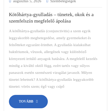
augusztus 5, 2026
Szembetegségek
Kötőhártya-gyulladás – tünetek, okok és a
szemfelszín megfelelő ápolása
A kötőhártya-gyulladás (conjunctivitis) a szem egyik
leggyakoribb megbetegedése, amely gyermekeket és
felnőtteket egyaránt érinthet. A gyulladás kialakulhat
baktériumok, vírusok, allergének vagy különböző
környezeti irritáló anyagok hatására. A megfelelő kezelés
mindig a kiváltó októl függ, ezért tartós vagy súlyos
panaszok esetén szemészeti vizsgálat javasolt. Milyen
tünetei lehetnek? A kötőhártya-gyulladás leggyakoribb
tünetei: vörös szem; égő vagy csípő
TOVÁBB