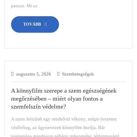
panasz. Mi az
TOVÁBB
augusztus 5, 2026
Szembetegségek
A könnyfilm szerepe a szem egészségének
megőrzésében – miért olyan fontos a
szemfelszín védelme?
A szem felszínét egy rendkívül vékony, mégis összetett
védőréteg, az úgynevezett könnyfilm borítja. Bár
vastagsága mindössze néhány mikrométer, létfontosságú