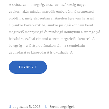
A szárazszem-betegség, azaz szemszárazság nagyon
gyakori, akár minden második embert érintő szemészeti
probléma, mely elsősorban a látásélességre van hatással.
Olyankor következik be, amikor pislogáskor nem kerül
megfelelő mennyiségű és minőségű könnyfilm a szemgolyó
felszínére, ezáltal elmarad a szem megfelelő „kenése”. A
betegség – a látásproblémákon túl – a szemfelszín
gyulladását és károsodását is okozhatja. A
TOVÁBB
augusztus 5, 2026
Szembetegségek