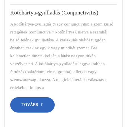
Kötőhártya-gyulladás (Conjunctivitis)
A kötőhártya-gyulladás (vagy conjunctivitis) a szem külső
rétegének (conjunctiva = kötőhártya), illetve a szemhéj
belső felének gyulladása. A kialakulás okától függően
érintheti csak az egyik vagy mindkét szemet. Bár
kellemetlen tünetekkel jár, a látást nagyon ritkán
veszélyezteti. A kötőhártya-gyulladást leggyakrabban
fertőzés (baktérium, vírus, gomba), allergia vagy
szemszárazság okozza. A megfelelő terápia választása
érdekében fontos a
TOVÁBB