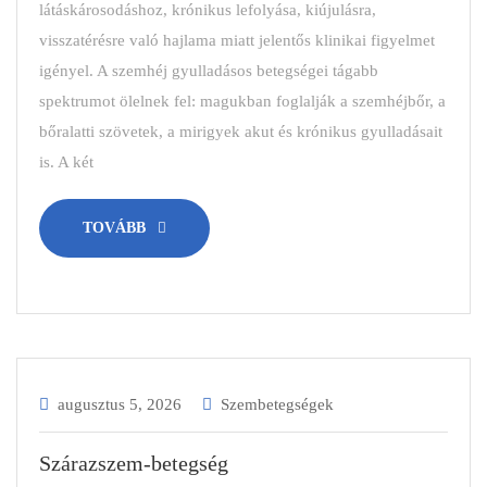
látáskárosodáshoz, krónikus lefolyása, kiújulásra,
visszatérésre való hajlama miatt jelentős klinikai figyelmet
igényel. A szemhéj gyulladásos betegségei tágabb
spektrumot ölelnek fel: magukban foglalják a szemhéjbőr, a
bőralatti szövetek, a mirigyek akut és krónikus gyulladásait
is. A két
TOVÁBB
augusztus 5, 2026
Szembetegségek
Szárazszem-betegség