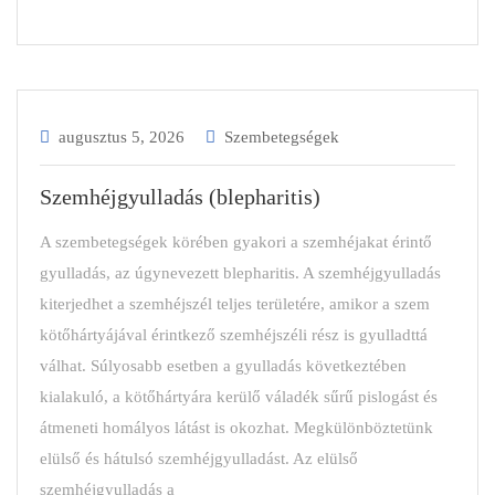
augusztus 5, 2026
Szembetegségek
Szemhéjgyulladás (blepharitis)
A szembetegségek körében gyakori a szemhéjakat érintő
gyulladás, az úgynevezett blepharitis. A szemhéjgyulladás
kiterjedhet a szemhéjszél teljes területére, amikor a szem
kötőhártyájával érintkező szemhéjszéli rész is gyulladttá
válhat. Súlyosabb esetben a gyulladás következtében
kialakuló, a kötőhártyára kerülő váladék sűrű pislogást és
átmeneti homályos látást is okozhat. Megkülönböztetünk
elülső és hátulsó szemhéjgyulladást. Az elülső
szemhéjgyulladás a