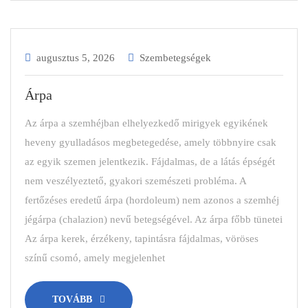
augusztus 5, 2026
Szembetegségek
Árpa
Az árpa a szemhéjban elhelyezkedő mirigyek egyikének
heveny gyulladásos megbetegedése, amely többnyire csak
az egyik szemen jelentkezik. Fájdalmas, de a látás épségét
nem veszélyeztető, gyakori szemészeti probléma. A
fertőzéses eredetű árpa (hordoleum) nem azonos a szemhéj
jégárpa (chalazion) nevű betegségével. Az árpa főbb tünetei
Az árpa kerek, érzékeny, tapintásra fájdalmas, vöröses
színű csomó, amely megjelenhet
TOVÁBB