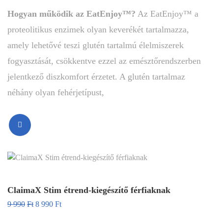
Hogyan működik az EatEnjoy
™?
Az EatEnjoy™ a
proteolitikus enzimek olyan keverékét tartalmazza,
amely lehetővé teszi glutén tartalmú élelmiszerek
fogyasztását, csökkentve ezzel az emésztőrendszerben
jelentkező diszkomfort érzetet. A glutén tartalmaz
néhány olyan fehérjetípust,
ClaimaX Stim étrend-kiegészítő férfiaknak
9 990
Ft
8 990
Ft