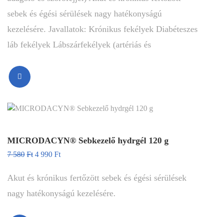
sebek és égési sérülések nagy hatékonyságú
kezelésére. Javallatok: Krónikus fekélyek Diabéteszes
láb fekélyek Lábszárfekélyek (artériás és
MICRODACYN® Sebkezelő hydrgél 120 g
7 580
Ft
4 990
Ft
Akut és krónikus fertőzött sebek és égési sérülések
nagy hatékonyságú kezelésére.