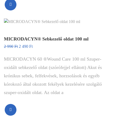
MICRODACYN® Sebkezelő oldat 100 ml
2 990
Ft
2 490
Ft
MICRODACYN 60 ®Wound Care 100 ml Szuper-
oxidált sebkezelő oldat (szórófejjel ellátott) Akut és
krónikus sebek, felfekvések, horzsolások és egyéb
kórokozó által okozott fekélyek kezelésére szolgáló
szuper-oxidált oldat. Az oldat a