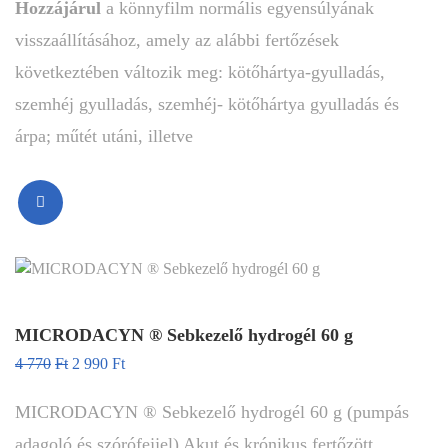
Hozzájárul
a könnyfilm normális egyensúlyának
visszaállításához, amely az alábbi fertőzések
következtében változik meg: kötőhártya-gyulladás,
szemhéj gyulladás, szemhéj- kötőhártya gyulladás és
árpa; műtét utáni, illetve
MICRODACYN ® Sebkezelő hydrogél 60 g
4 770
Ft
2 990
Ft
MICRODACYN ® Sebkezelő hydrogél 60 g (pumpás
adagoló és szórófejjel) Akut és krónikus fertőzött