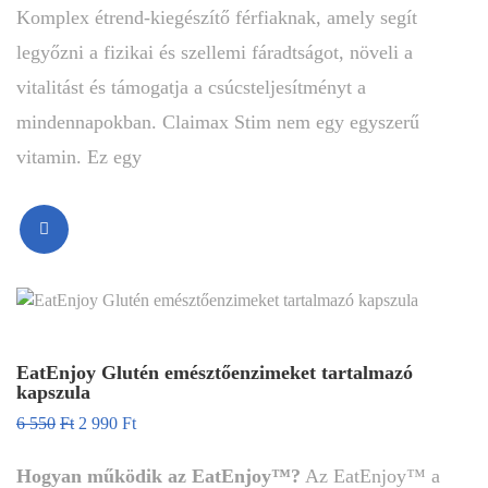
Komplex étrend-kiegészítő férfiaknak, amely segít
legyőzni a fizikai és szellemi fáradtságot, növeli a
vitalitást és támogatja a csúcsteljesítményt a
mindennapokban. Claimax Stim nem egy egyszerű
vitamin. Ez egy
EatEnjoy Glutén emésztőenzimeket tartalmazó
kapszula
6 550
Ft
2 990
Ft
Hogyan működik az EatEnjoy
™?
Az EatEnjoy™ a