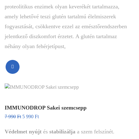
proteolitikus enzimek olyan keverékét tartalmazza,
amely lehetővé teszi glutén tartalmú élelmiszerek
fogyasztását, csökkentve ezzel az emésztőrendszerben
jelentkező diszkomfort érzetet. A glutén tartalmaz
néhány olyan fehérjetípust,
IMMUNODROP Sakei szemcsepp
7 990
Ft
5 990
Ft
Védelmet nyújt
és
stabilizálja
a szem felszínét.