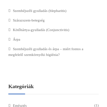
Szemhéjszéli gyulladás (blepharitis)
Szárazszem-betegség
Kötőhártya-gyulladás (Conjunctivitis)
Árpa
Szemhéjszéli gyulladás és árpa – miért fontos a
megfelelő szemkörnyéki higiénia?
Kategóriák
(1)
Emésztés